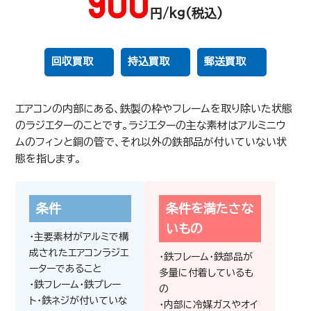
900
円/kg(税込)
回収買取
持込買取
郵送買取
エアコンの内部にある、鉄製の枠やフレームを取り除いた状態
のラジエターのことです。ラジエターの主な素材はアルミニウ
ムのフィンと銅の管で、それ以外の鉄部品が付いていない状
態を指します。
2,025
円/kg(税込)
条件
条件を満たさな
光特号銅線
いもの
・主要素材がアルミで構
成されたエアコンラジエ
・鉄フレーム・鉄部品が
ーターであること
多量に付着しているも
・鉄フレーム・鉄プレー
の
ト・鉄ネジが付いていな
・内部に冷媒ガスやオイ