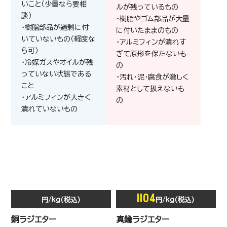
いこと（少量なら要相
ルが残っているもの
談）
・樹脂やゴム部品が大量
・樹脂部品が過剰に付
に付いたままのもの
いていないもの（軽度な
・アルミフィンが潰れす
ら可）
ぎて原形を保たないも
・冷媒ガスやオイルが残
の
っていない状態である
・汚れ・泥・腐食が激しく
こと
素材として扱えないも
・アルミフィンが大きく
の
潰れていないもの
1104
円/kg(税込)
円/kg(税込)
200
円/kg(税込)
銅ラジエター
真鍮ラジエター
業務用エアコン内機