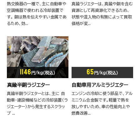
熱交換器の一種で、主に自動車や
真鍮ラジエターは、真鍮や銅を含む
空調機器で使われる冷却装置で
資源として再資源化できるため、
す。 銅は熱を伝えやすい金属であ
状態や混入物の有無によって買取
るため、効...
価格が変...
1146
65
円/kg(税込)
円/kg(税込)
真鍮半銅ラジエター
自動車用アルミラジエター
真鍮半銅ラジエターとは、主に 自
エンジンの冷却に使う部品で、アル
動車・建設機械などの冷却装置（ラ
ミニウム合金製です。軽量で熱を
ジエーター）から発生するスクラッ
放しやすいため、車の性能向上や
プ ...
燃費改善...