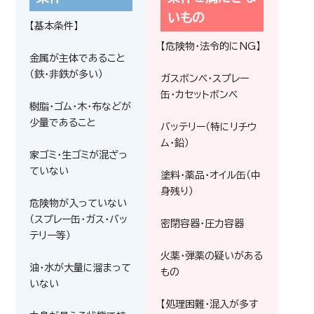
いもの
【基本条件】
【危険物・法令的にNG】
金属が主体であること
（鉄・非鉄が多い）
ガスボンベ・スプレー
缶・カセットボンベ
樹脂・ゴム・木・布などが
少量であること
バッテリー（特にリチウ
ム・鉛）
家ゴミ・生ゴミが混ざっ
ていない
塗料・薬品・オイル缶（中
身残り）
危険物が入っていない
（スプレー缶・ガス・バッ
密閉容器・圧力容器
テリー等）
火薬・弾薬の疑いがある
油・水が大量に溜まって
もの
いない
【処理困難・混入が多す