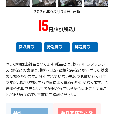
2026年08月04日 更新
15
円/kg(税込)
回収買取
持込買取
郵送買取
写真の物は上雑品となります 雑品とは、鉄・アルミ・ステンレ
ス・銅などの金属と、樹脂・ゴム・電気部品などが混ざった状態
の品物を指します。 分別されていないものでも買い取り可能
ですが、混ざり物の内容や量により買取価格が変わります。 危
険物や処理できないものが混ざっている場合はお断りするこ
とがありますので、事前にご確認ください。
200
350
円/kg(税込)
条件
条件を満たさな
業務用エアコン内機
給湯器