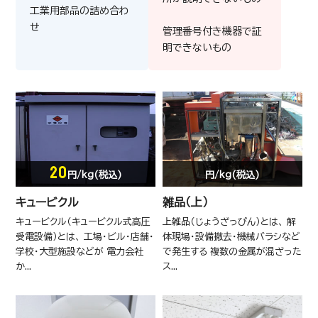
工業用部品の詰め合わ
せ
管理番号付き機器で証
明できないもの
20
円/kg(税込)
円/kg(税込)
混合廃棄物A
混
キュービクル
雑品（上）
キュービクル（キュービクル式高圧
上雑品（じょうざっぴん）とは、 解
受電設備）とは、 工場・ビル・店舗・
体現場・設備撤去・機械バラシなど
学校・大型施設などが 電力会社
で発生する 複数の金属が混ざった
か...
ス...