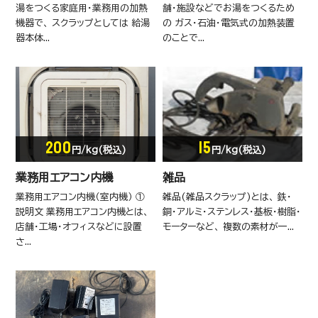
湯をつくる家庭用・業務用の加熱
舗・施設などでお湯をつくるため
機器で、 スクラップとしては 給湯
の ガス・石油・電気式の加熱装置
器本体...
のことで...
200
15
円/kg(税込)
円/kg(税込)
業務用エアコン内機
雑品
業務用エアコン内機（室内機） ①
雑品(雑品スクラップ)とは、 鉄・
説明文 業務用エアコン内機とは、
銅・アルミ・ステンレス・基板・樹脂・
店舗・工場・オフィスなどに設置
モーターなど、 複数の素材が一...
さ...