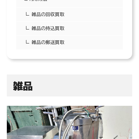
雑品の回収買取
雑品の持込買取
雑品の郵送買取
40
39
円/kg(税込)
円/k
鉄2
雑品