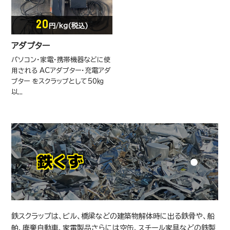
20
円/kg(税込)
アダプター
パソコン・家電・携帯機器などに使
用される ACアダプター・充電アダ
プター をスクラップとして50㎏
以...
鉄くず
鉄スクラップは、ビル、橋梁などの建築物解体時に出る鉄骨や、船
舶、廃棄自動車、家電製品さらには空缶、スチール家具などの鉄製