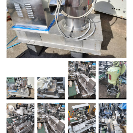
2,025
1,962
円/kg(税込)
光特号銅線
特号銅Ｂ