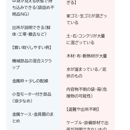
中身が見える状態で持
ぎる】
ち込みできる（袋詰め不
明品NG）
家ゴミ・生ゴミが混ざっ
ている
出所が説明できる（解
メモリー(SRAM)
メモリー (DRAM)
体・工場・撤去など）
土・石・コンクリが大量
に混ざっている
【買い取りしやすい例】
木材・布・断熱材が大量
機械部品の混合スクラ
ップ
水が溜まっている／泥
状のもの
金属枠＋少しの配線
内容物不明の袋・箱（危
小型モーター付き部品
険物の可能性）
（油少なめ）
【盗難や出所不明】
金属ケース・金具類のま
とめ
ケーブル・設備部材で出
所が説明できないもの