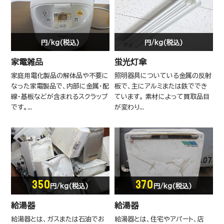
円/kg(税込)
円/kg(税込)
家電雑品
蛍光灯傘
家庭用電化製品の解体品や不要に
照明器具についている金属の反射
なった家電製品で、内部に金属・配
板で、主にアルミまたは鉄ででき
線・基板などが含まれるスクラップ
ています。 素材によって買取品目
です。...
が変わり...
350
370
円/kg(税込)
円/kg(税込)
給湯器
給湯器
給湯器とは、ガスまたは石油でお
給湯器とは、住宅やアパート、店