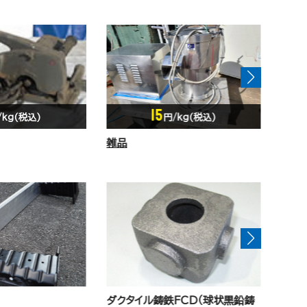
20
/kg(税込)
円/kg(税込)
アダプター
FCD（球状黒鉛鋳
チルド鋳鉄部品
シェ