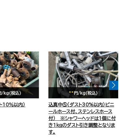
1,290
/kg(税込)
円/kg(税込)
ト30%以内）ビニ
棒中コロ
ステンレスホース
ーヘッドは1個に付
ト引き調整となりま