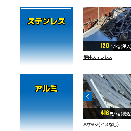
ステンレス
120
円/kg(税込
解体ステンレス
アルミ
416
310
円/kg(税込)
円/kg(税込
Aサッシ(ビスなし)
アルミサッシB（ビス付）