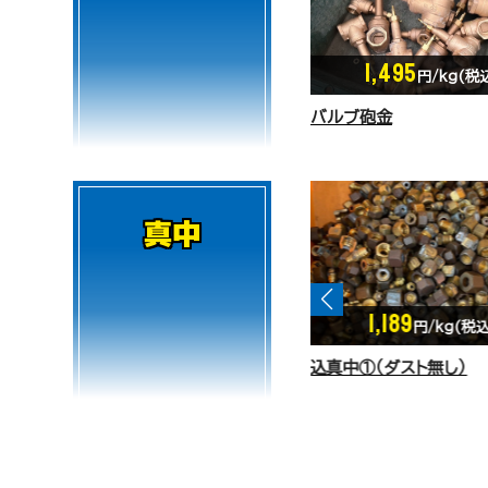
1,495
円/kg(税
バルブ砲金
真中
1,189
1,119
円/kg(税込)
円/kg(税込
込真中①（ダスト無し）
込真中②（ダスト3%以内