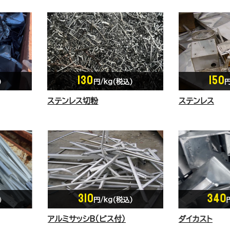
130
150
)
円/kg(税込)
円
ステンレス切粉
ステンレス
340
305
)
円/kg(税込)
ダイカスト
機械アルミ