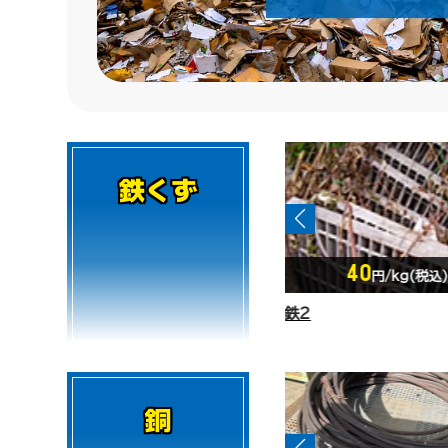
鉄くず
40
39
円/kg(税込)
円/kg(税込)
鉄2
鉄3
銅