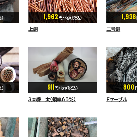
1,938
1,826
込)
円/kg(税込)
二号銅
山行銅①
911
800
込)
円/kg(税込)
3本線 太（銅率65％）
Ｆケーブル