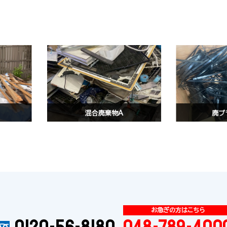
鉄）
廃プラスチック
0120-56-8180
048-789-400