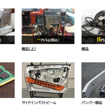
15
15
円/kg(税込)
円
雑品
雑品
バンパー部品
ダクタイル鋳鉄