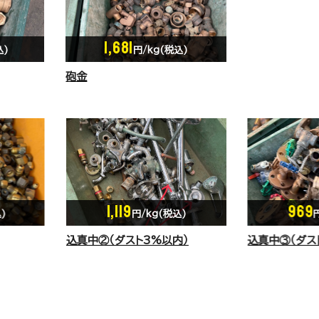
1,681
込)
円/kg(税込)
砲金
969
--
)
円/kg(税込)
円
）
込真中③（ダスト10％以内）
込真中⑤（ダス
ールホース付、
付） ※シャワ
き1ｋｇのダス
す。