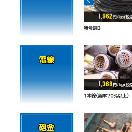
1,962
1,962
円/kg(税込)
円/kg(税
特号銅Ｂ
上銅
電線
1,368
円/kg(税
1本線（銅率70％以上）
砲金