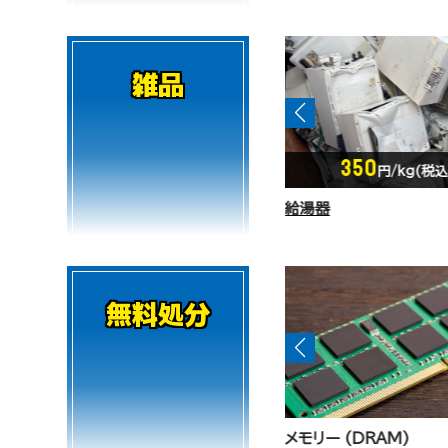
雑品
350
--
円/kg(税込)
円/kg(税込)
給湯器
雑品（上）
無料処分
メモリー (DRAM)
サイドインパクトビーム