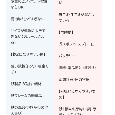
少量のビス・ボルト程度
い
ならOK
家ゴミ・生ゴミが混ざっ
泥・油がひどすぎない
ている
サイズが極端に大きす
【危険物】
ぎない（店ルールによ
る）
ガスボンベ・スプレー缶
【鉄2になりやすい例】
バッテリー
薄い鉄板（トタン・板金く
塗料・薬品缶（中身残り）
ず）
密閉容器・圧力容器
鉄製品の破片・端材
【別扱いになりやすいも
鉄フレームの軽量品
の】
鉄の混合くず（多少の混
鉄1相当の厚物（H鋼・厚
入あり）
板） → 鉄1扱い