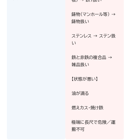
鋳物（マンホール等） →
鋳物扱い
メモリー(SRAM)
ステンレス → ステン扱
い
鉄と非鉄の複合品 →
雑品扱い
【状態が悪い】
油が滴る
燃えカス・焼け鉄
極端に長尺で危険／運
搬不可