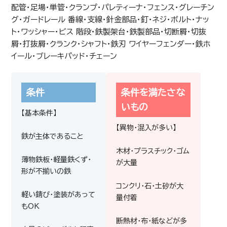
配管・足場・単管・クランプ・パレティーナ・フェンス・グレーチン
グ・ガードレール 番線・支線・針金部品・釘・ネジ・ボルト・ナッ
ト・ワッシャー・ビス 階段・鉄製架台・鉄製部品・切断屑・切抜
屑・打抜屑・クランク・シャフト・鉄刃 ワイヤーフェンダー・鉄ホ
イール・ブレーキパッド・チェーン
条件
条件を満たさな
いもの
【基本条件】
【異物・混入が多い】
鉄が主体であること
木材・プラスチック・ゴム
薄物鉄板・軽量鉄くず・
が大量
形が不揃いの鉄
コンクリ・石・土砂が大
軽い錆び・塗装があって
量付着
200
もOK
円/kg(税込)
断熱材・布・紙などが多
業務用エアコン内機