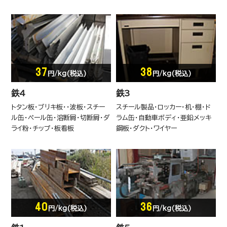
37
38
円/kg(税込)
円/kg(税込)
鉄4
鉄3
トタン板・ブリキ板・・波板・スチー
スチール製品・ロッカー・机・棚・ド
ル缶・ペール缶・溶断屑・切断屑・ダ
ラム缶・自動車ボディ・亜鉛メッキ
ライ粉・チップ・板看板
鋼板・ダクト・ワイヤー
混合廃棄物A
40
36
円/kg(税込)
円/kg(税込)