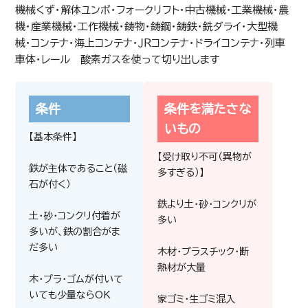
機械くず・解体ユンボ・フォークリフト・中古機械・工業機械・農
機・産業機械・工作機械・鋳物・鋳鋼・鋳鉄・銑ダライ・大型機
械・コンテナ・海上コンテナ・ＪＲコンテナ・ドライコンテナ・列車
車体・レール 酸素ガスを使って切り出します
条件
条件を満たさな
いもの
【基本条件】
【受け取り不可（異物が
鉄が主体であること（磁
多すぎる）】
石が付く）
鉄より土・砂・コンクリが
土・砂・コンクリ付着が
多い
多いが、鉄の割合がま
だ多い
木材・プラスチック・断
熱材が大量
200
木・プラ・ゴムが付いて
円/kg(税込)
いても少量ならOK
家ゴミ・生ゴミ混入
業務用エアコン内機