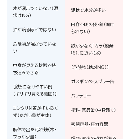
水が溜まっていない（泥
泥状で水分が多い
状はNG）
内容不明の袋・箱（開け
油が滴るほどではない
られない）
危険物が混ざっていな
鉄が少なく「ガラ（廃棄
い
物）」に近いもの
中身が見える状態で持
【危険物（絶対NG）】
ち込みできる
ガスボンベ・スプレー缶
【鉄5になりやすい例
（ギリギリ買える範囲）】
バッテリー
コンクリ付着が多い鉄く
塗料・薬品缶（中身残り）
ず（ただし鉄が主体）
密閉容器・圧力容器
解体で出た汚れ鉄（木・
プラが少量）
爆発・発火の恐れがある