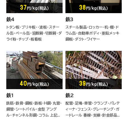
37
38
円/kg(税込)
円/kg(税込)
鉄4
鉄3
トタン板・ブリキ板・・波板・スチー
スチール製品・ロッカー・机・棚・ド
ル缶・ペール缶・溶断屑・切断屑・ダ
ラム缶・自動車ボディ・亜鉛メッキ
ライ粉・チップ・板看板
鋼板・ダクト・ワイヤー
混合廃棄物A
40
39
円/kg(税込)
円/kg(税込)
鉄1
鉄2
鉄筋・鉄骨・鋼板・鉄板・H鋼・丸管・
配管・足場・単管・クランプ・パレテ
鋼管・シートパイル・金型 アング
ィーナ・フェンス・グレーチング・ガ
ル・チャンネル形鋼・コラム 上記...
ードレール 番線・支線・針金部品...