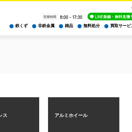
8:00 - 17:30
LINE
登録・無料見積
営業時間
鉄くず
非鉄金属
雑品
無料処分
買取サービ
レス
アルミホイール