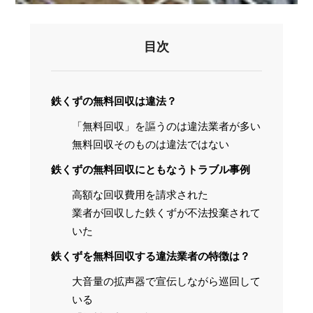
目次
鉄くずの無料回収は違法？
「無料回収」を謳うのは違法業者が多い
無料回収そのものは違法ではない
鉄くずの無料回収にともなうトラブル事例
高額な回収費用を請求された
業者が回収した鉄くずが不法投棄されて
いた
鉄くずを無料回収する違法業者の特徴は？
200
350
大音量の拡声器で宣伝しながら巡回して
円/kg(税込)
円/kg(税込)
いる
コン内機
給湯器