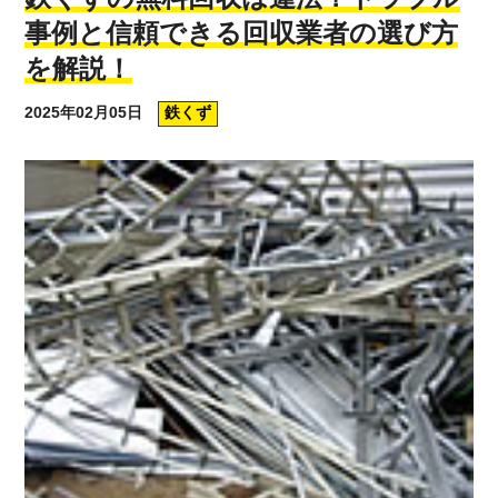
事例と信頼できる回収業者の選び方
を解説！
2025年02月05日
鉄くず
2,025
1,962
円/kg(税込)
円/kg(税込)
特号銅Ｂ