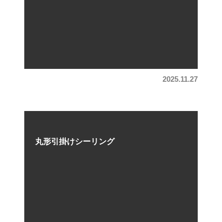
2025.11.27
丸形引掛けシーリング
200
350
円/kg(税込)
円/kg(税込)
アコン内機
給湯器