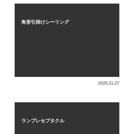
角形引掛けシーリング
2,025
1,962
2025.11.27
円/kg(税込)
円/kg(税込)
特号銅Ｂ
ランプレセプタクル