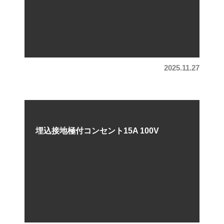
2025.11.27
埋込接地極付コンセント15A 100V
混合廃棄物A
混合廃棄物A