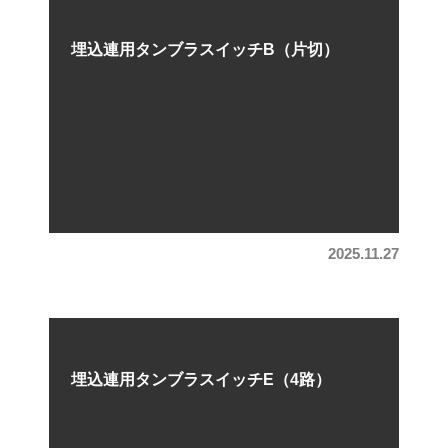
埋込連用タンブラスイッチB（片切）
RAM)
メモリー (DRAM)
2025.11.27
埋込連用タンブラスイッチE（4路）